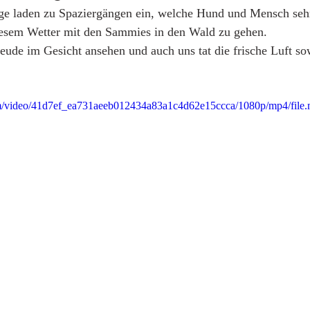
ge laden zu Spaziergängen ein, welche Hund und Mensch sehr
iesem Wetter mit den Sammies in den Wald zu gehen. 
eude im Gesicht ansehen und auch uns tat die frische Luft so
.com/video/41d7ef_ea731aeeb012434a83a1c4d62e15ccca/1080p/mp4/file