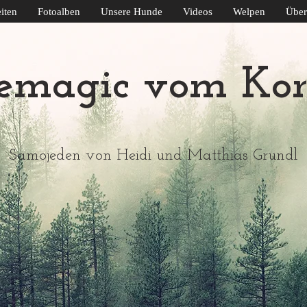
iten
Fotoalben
Unsere Hunde
Videos
Welpen
Über
emagic vom Kor
Samojeden von Heidi und Matthias Grundl