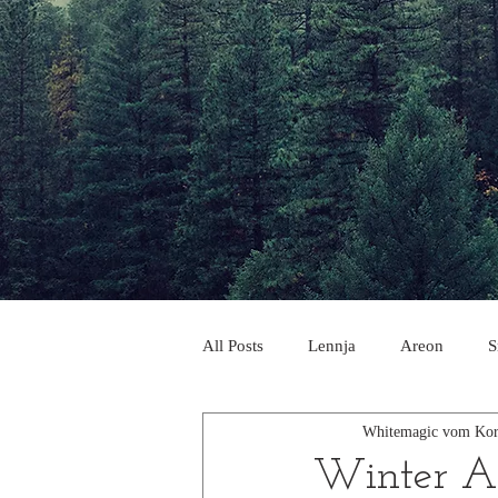
All Posts
Lennja
Areon
S
Whitemagic vom Kor
Winter A