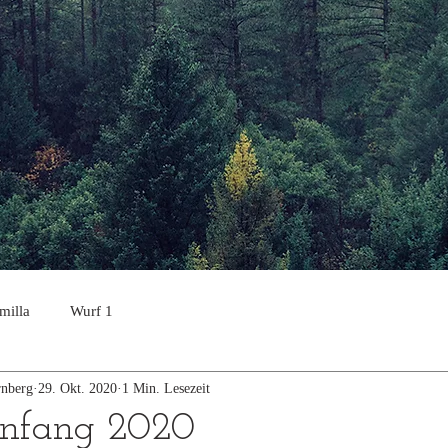
milla
Wurf 1
nberg
29. Okt. 2020
1 Min. Lesezeit
nfang 2020