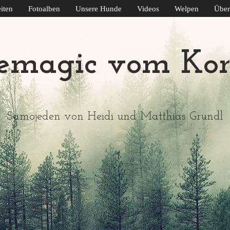
iten
Fotoalben
Unsere Hunde
Videos
Welpen
Über
emagic vom Kor
Samojeden von Heidi und Matthias Grundl