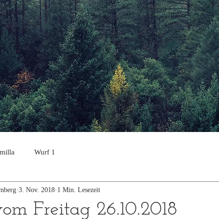
milla
Wurf 1
nberg
3. Nov. 2018
1 Min. Lesezeit
m Freitag 26.10.2018