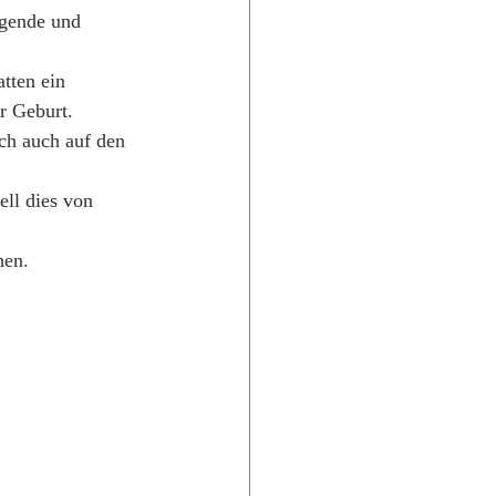
egende und 
tten ein 
r Geburt. 
ch auch auf den 
ell dies von 
hen.