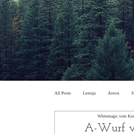
All Posts
Lennja
Areon
S
Whitemagic vom Kor
A-Wurf vo