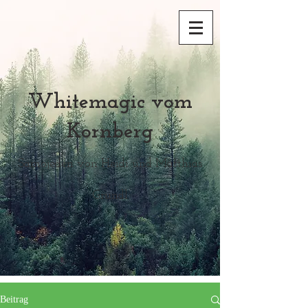
Whitemagic vom
Kornberg
Samojeden von Heidi und Matthias
Grundl
Beitrag