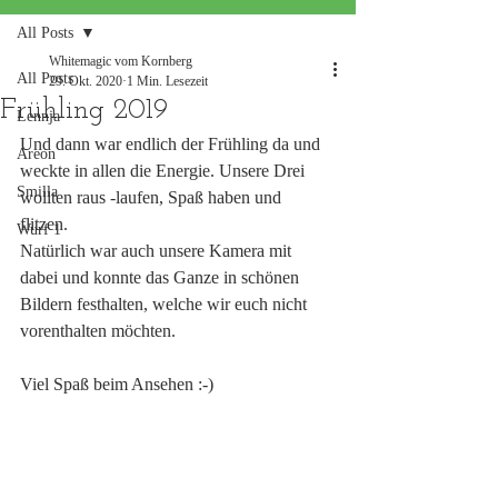
All Posts
Whitemagic vom Kornberg
All Posts
29. Okt. 2020
1 Min. Lesezeit
Frühling 2019
Lennja
Und dann war endlich der Frühling da und 
Areon
weckte in allen die Energie. Unsere Drei 
Smilla
wollten raus -laufen, Spaß haben und 
flitzen. 
Wurf 1
Natürlich war auch unsere Kamera mit 
dabei und konnte das Ganze in schönen 
Bildern festhalten, welche wir euch nicht 
vorenthalten möchten.
Viel Spaß beim Ansehen :-)